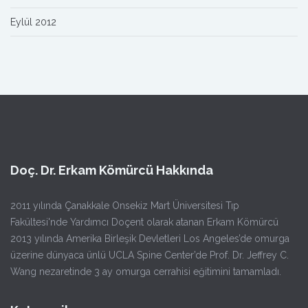
Eylül 2012
Doç. Dr. Erkam Kömürcü Hakkında
2011 yılında Çanakkale Onsekiz Mart Üniversitesi Tıp
Fakültesi'nde Yardımcı Doçent olarak atanan Erkam Kömürcü
2013 yılında Amerika Birleşik Devletleri Los Angeles’de omurga
üzerine dünyaca ünlü UCLA Spine Center’de Prof. Dr. Jeffrey C.
Wang nezaretinde 3 ay omurga cerrahisi eğitimini tamamladı.